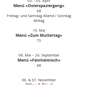
03. - 05. April
Menü «Osterspaziergang»
68
Freitag- und Samstag Abend / Sonntag
Mittag
10. Mai
Menü «Zum Muttertag»
75
08. Mai – 26. September
Menü «Feinheimisch»
88
06. & 07. November
"Wine & Dine"
Piemontesicher Abend
5 Gänge Überraschungsmenü
Ab 18.00Uhr
CHF159