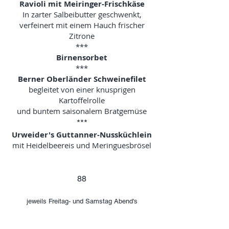
Ravioli mit Meiringer-Frischkäse
In zarter Salbeibutter geschwenkt,
verfeinert mit einem Hauch frischer
Zitrone
***
Birnensorbet
***
Berner Oberländer Schweinefilet
begleitet von einer knusprigen
Kartoffelrolle
und buntem saisonalem Bratgemüse
​***
Urweider's Guttanner-Nussküchlein
mit Heidelbeereis und Meringuesbrösel
88
jeweils Freitag- und Samstag Abend's