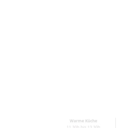
Warme Küche
11.30h bis 13.30h